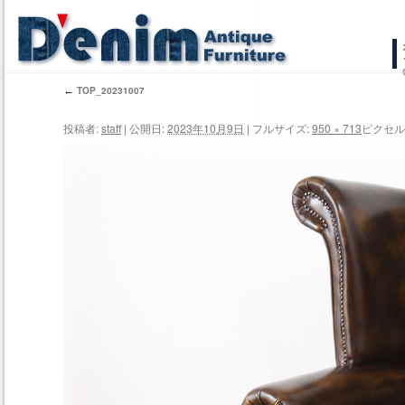
コ
ン
←
TOP_20231007
テ
投稿者:
staff
|
公開日:
2023年10月9日
|
フルサイズ:
950 × 713
ピクセル
ン
ツ
へ
ス
キ
ッ
プ