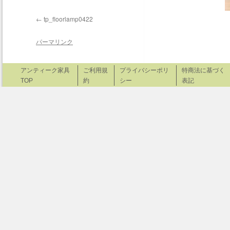
tp_floorlamp0422
パーマリンク
アンティーク家具
ご利用規
プライバシーポリ
特商法に基づく
TOP
約
シー
表記