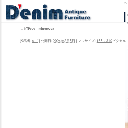
tp
コ
ン
←
NTP0901_mirror0203
テ
投稿者:
staff
|
公開日:
2024年2月5日
|
フルサイズ:
165 × 310
ピクセル
ン
ツ
へ
ス
キ
ッ
プ