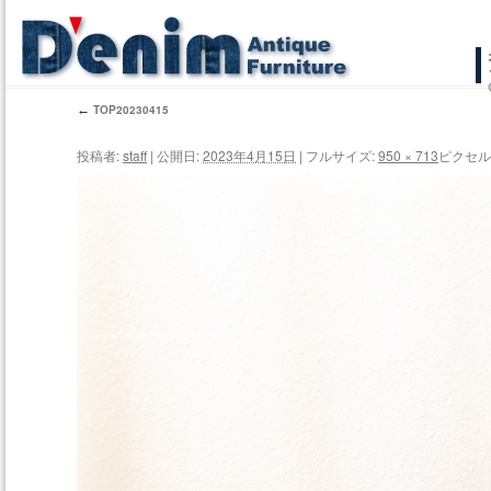
コ
ン
←
TOP20230415
テ
投稿者:
staff
|
公開日:
2023年4月15日
|
フルサイズ:
950 × 713
ピクセル
ン
ツ
へ
ス
キ
ッ
プ