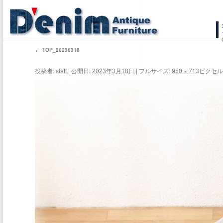
コ
ン
←
TOP_20230318
テ
投稿者:
staff
|
公開日:
2023年3月18日
|
フルサイズ:
950 × 713
ピクセル
ン
ツ
へ
ス
キ
ッ
プ