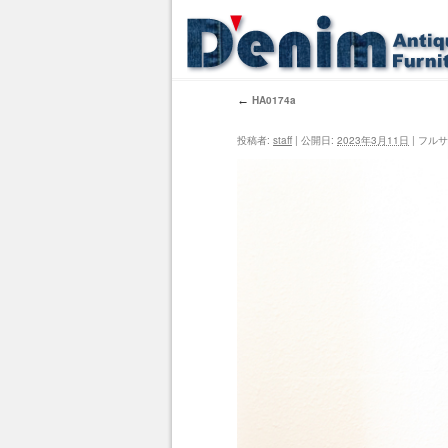
←
HA0174a
投稿者:
staff
|
公開日:
2023年3月11日
|
フルサ