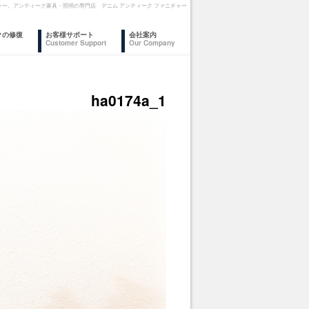
ァニチャー。アンティーク家具・照明の専門店 デニム アンティーク ファニチャー
クの修復
お客様サポート
会社案内
Customer Support
Our Company
ha0174a_1