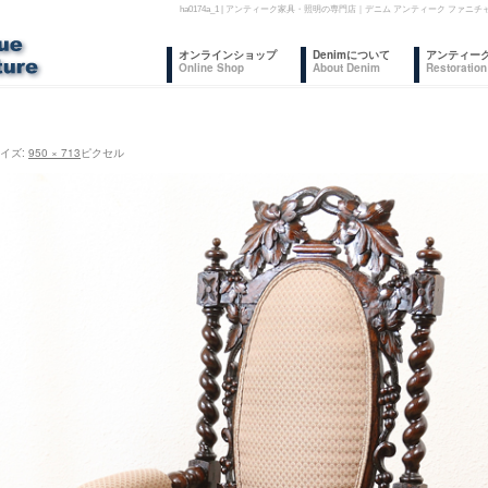
ha0174a_1 | アンティーク家具・照明の専門店｜デニム アンティーク フ
コ
オンラインショップ
Denimについて
アンティー
Online Shop
About Denim
Restoration
ン
テ
イズ:
950 × 713
ピクセル
ン
ツ
へ
ス
キ
ッ
プ