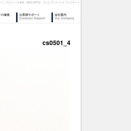
ァニチャー。アンティーク家具・照明の専門店 デニム アンティーク ファニチャー
クの修復
お客様サポート
会社案内
Customer Support
Our Company
cs0501_4