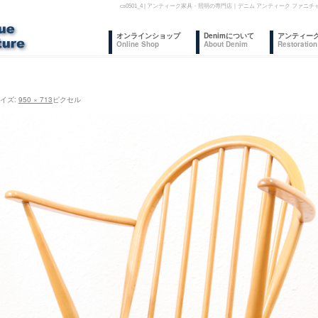
cs0501_4 | アンティーク家具・照明の専門店｜デニム アンティーク フ
コ
オンラインショップ
Denimについて
アンティー
Online Shop
About Denim
Restoration
ン
テ
イズ:
950 × 713
ピクセル
ン
ツ
へ
ス
キ
ッ
プ