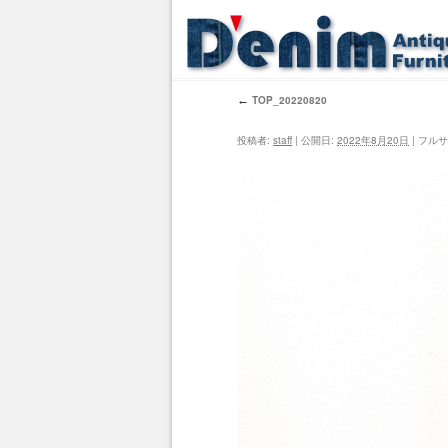
←
TOP_20220820
投稿者:
staff
|
公開日:
2022年8月20日
|
フルサ