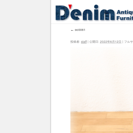
←
oc0061
投稿者:
staff
|
公開日:
2022年6月12日
|
フルサ