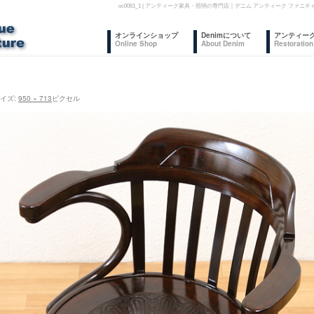
oc0061_1 | アンティーク家具・照明の専門店｜デニム アンティーク フ
コ
オンラインショップ
Denimについて
アンティー
Online Shop
About Denim
Restoration
ン
テ
イズ:
950 × 713
ピクセル
ン
ツ
へ
ス
キ
ッ
プ