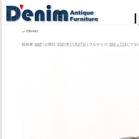
コ
ン
←
CS0492
テ
投稿者:
staff
|
公開日:
2021年11月27日
|
フルサイズ:
950 × 713
ピクセ
ン
ツ
へ
ス
キ
ッ
プ