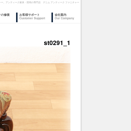
ァニチャー。アンティーク家具・照明の専門店 デニム アンティーク ファニチャー
クの修復
お客様サポート
会社案内
Customer Support
Our Company
st0291_1