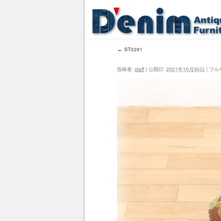
←
ST0291
投稿者:
staff
|
公開日:
2021年10月30日
|
フル