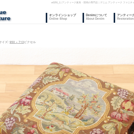
st0291_1 | アンティーク家具・照明の専門店｜デニム アンティーク フ
コ
オンラインショップ
Denimについて
アンティー
Online Shop
About Denim
Restoration
ン
テ
サイズ:
950 × 713
ピクセル
ン
ツ
へ
ス
キ
ッ
プ