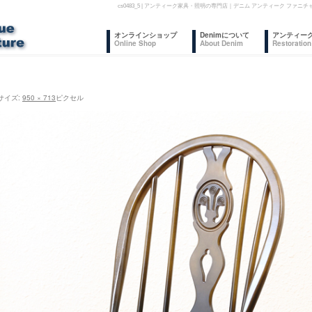
cs0483_5 | アンティーク家具・照明の専門店｜デニム アンティーク フ
コ
オンラインショップ
Denimについて
アンティー
Online Shop
About Denim
Restoration
ン
テ
サイズ:
950 × 713
ピクセル
ン
ツ
へ
ス
キ
ッ
プ