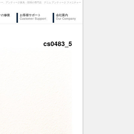
ァニチャー。アンティーク家具・照明の専門店 デニム アンティーク ファニチャー
クの修復
お客様サポート
会社案内
Customer Support
Our Company
cs0483_5