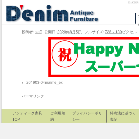
20190
コ
ン
投稿者:
staff
|
公開日:
2020年8月5日
|
フルサイズ:
728 × 130
ピクセル
テ
ン
ツ
へ
ス
201903-04mainte_ex
キ
パーマリンク
ッ
アンティーク家具
ご利用規
プライバシーポリ
特商法に基づく
プ
TOP
約
シー
表記