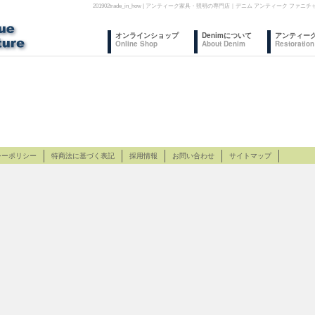
201902trade_in_how | アンティーク家具・照明の専門店｜デニム アンティーク
コ
オンラインショップ
Denimについて
アンティー
Online Shop
About Denim
Restoration
ン
テ
ン
ツ
シーポリシー
特商法に基づく表記
へ
採用情報
お問い合わせ
サイトマップ
ス
キ
ッ
プ