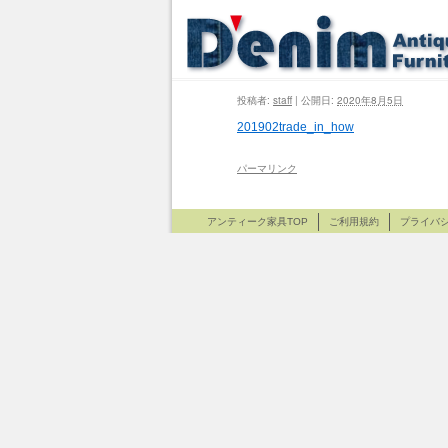
投稿者:
staff
|
公開日:
2020年8月5日
201902trade_in_how
パーマリンク
アンティーク家具TOP
ご利用規約
プライバ