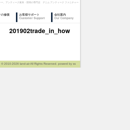
 ファニチャー。アンティーク家具・照明の専門店 デニム アンティーク ファニチャー
クの修復
お客様サポート
会社案内
Customer Support
Our Company
201902trade_in_how
© 2010-2026
land-air
All Rights Reserved. powerd by
ss