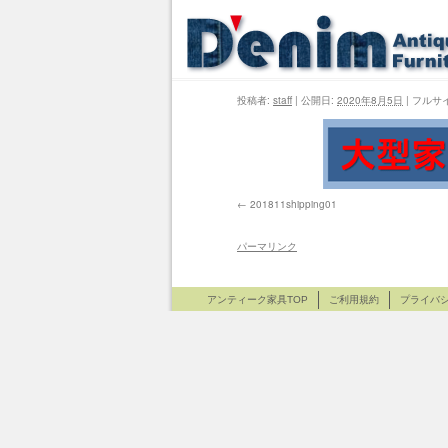
投稿者:
staff
|
公開日:
2020年8月5日
|
フルサ
201811shipping01
パーマリンク
アンティーク家具TOP
ご利用規約
プライバ