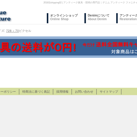
201811shipping02 | アンティーク家具・照明の専門店｜デニム アンティーク
コ
オンラインショップ
Denimについて
アンティー
Online Shop
About Denim
Restoration
ン
イズ:
728 × 70
ピクセル
テ
ン
ツ
へ
ス
キ
シーポリシー
特商法に基づく表記
採用情報
お問い合わせ
サイトマップ
ッ
プ