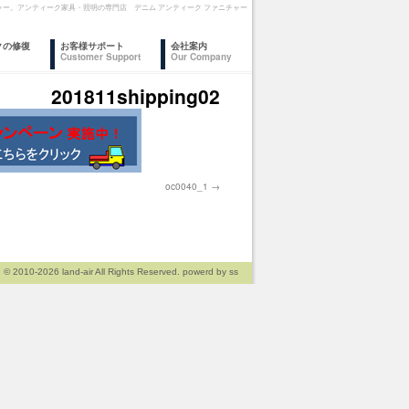
 ファニチャー。アンティーク家具・照明の専門店 デニム アンティーク ファニチャー
クの修復
お客様サポート
会社案内
Customer Support
Our Company
201811shipping02
oc0040_1
© 2010-2026
land-air
All Rights Reserved. powerd by
ss