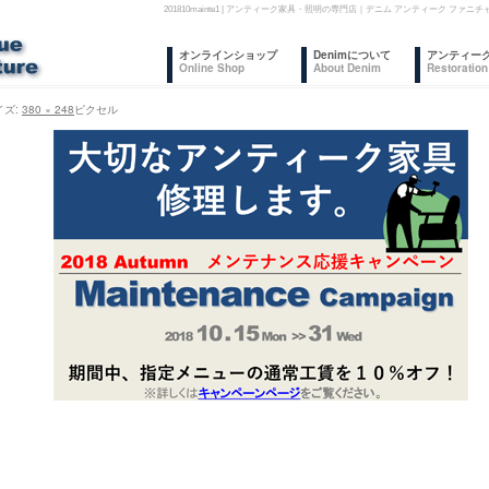
201810mainte1 | アンティーク家具・照明の専門店｜デニム アンティーク 
コ
オンラインショップ
Denimについて
アンティー
Online Shop
About Denim
Restoration
ン
イズ:
380 × 248
ピクセル
テ
ン
ツ
へ
ス
キ
ッ
プ