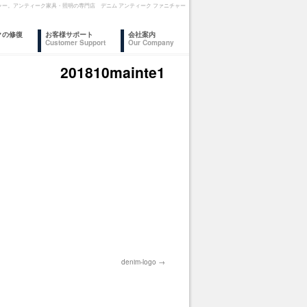
ファニチャー。アンティーク家具・照明の専門店 デニム アンティーク ファニチャー
クの修復
お客様サポート
会社案内
Customer Support
Our Company
201810mainte1
denim-logo