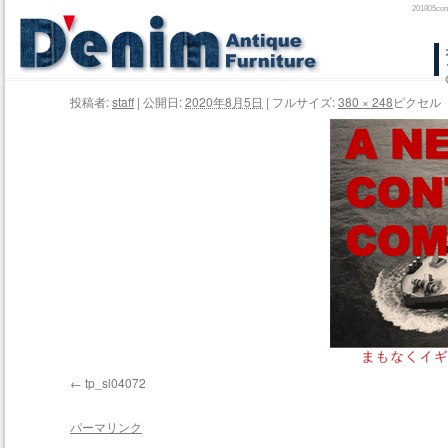
20180
コ
ン
投稿者:
staff
|
公開日:
2020年8月5日
|
フルサイズ:
380 × 248
ピクセル
テ
ン
ツ
へ
ス
キ
ッ
プ
tp_sl04072
パーマリンク