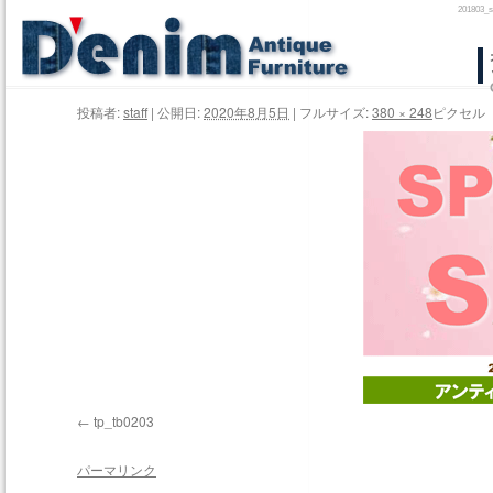
2018
コ
ン
投稿者:
staff
|
公開日:
2020年8月5日
|
フルサイズ:
380 × 248
ピクセル
テ
ン
ツ
へ
ス
キ
ッ
プ
tp_tb0203
パーマリンク