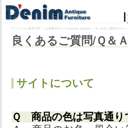
コ
ン
アンティーク家具TOP
＞
お客様サポート/Customer Support
＞
良くあるご質問/Ｑ＆Ａ
テ
良くあるご質問/Ｑ＆
ン
ツ
へ
ス
サイトについて
キ
ッ
プ
Ｑ 商品の色は写真通り