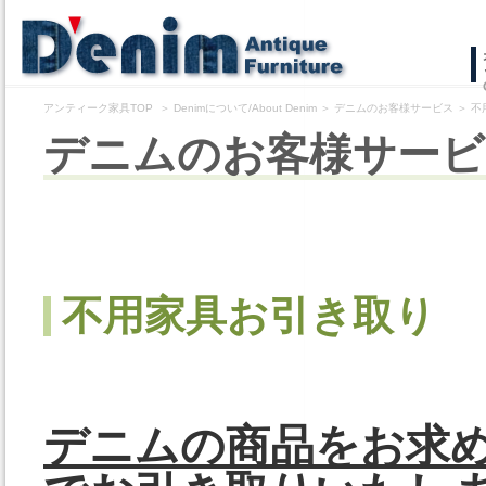
コ
ン
アンティーク家具TOP
＞
Denimについて/About Denim
＞
デニムのお客様サービス
＞
不
テ
デニムのお客様サービ
ン
ツ
へ
ス
不用家具お引き取り
キ
ッ
プ
デニムの商品をお求