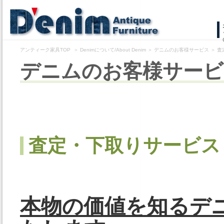
コ
ン
アンティーク家具TOP
＞
Denimについて/About Denim
＞
デニムのお客様サービス
＞
査
テ
デニムのお客様サービ
ン
ツ
へ
ス
査定・下取りサービス
キ
ッ
プ
本物の価値を知るデ