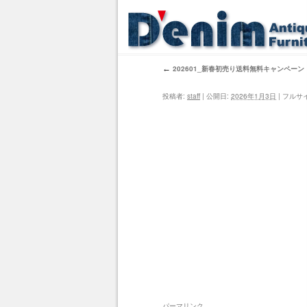
←
202601_新春初売り送料無料キャンペーン
投稿者:
staff
|
公開日:
2026年1月3日
|
フルサ
パーマリンク