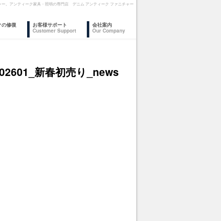
ァニチャー。アンティーク家具・照明の専門店 デニム アンティーク ファニチャー
クの修復
お客様サポート
会社案内
Customer Support
Our Company
202601_新春初売り_news