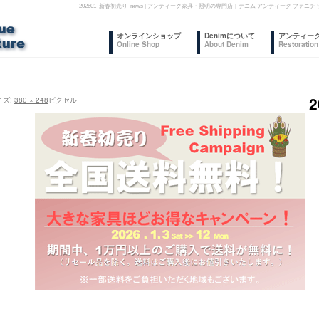
202601_新春初売り_news | アンティーク家具・照明の専門店｜デニム アンティーク フ
コ
オンラインショップ
Denimについて
アンティー
Online Shop
About Denim
Restoration
ン
テ
イズ:
380 × 248
ピクセル
ン
ツ
へ
ス
キ
ッ
プ