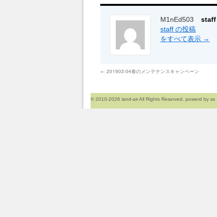
M1nEd503
sta
staff の投稿
をすべて表示
→
←
201903-04春のメンテナンスキャンペーン
© 2010-2026
land-air
All Rights Reserved. powerd by
ss