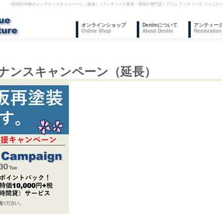
201903-04春のメンテナンスキャンペーン（延長） | アンティーク家具・照明の専門店｜デニム アンティーク ファ
コ
オンラインショップ
Denimについて
アンティー
Online Shop
About Denim
Restoration
ン
テ
メンテナンスキャンペーン（延長）
ン
ツ
へ
ス
キ
ッ
プ