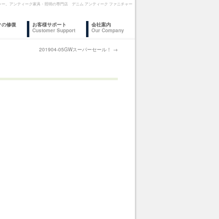
ニチャー。アンティーク家具・照明の専門店 デニム アンティーク ファニチャー
クの修復
お客様サポート
会社案内
Customer Support
Our Company
201904-05GWスーパーセール！
→