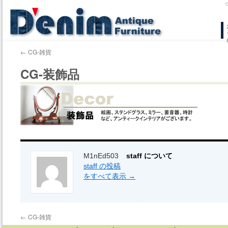
コ
ン
←
CG-雑貨
テ
CG-装飾品
ン
ツ
へ
ス
キ
M1nEd503
staff について
staff の投稿
ッ
をすべて表示
→
プ
←
CG-雑貨