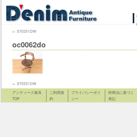
コ
ン
←
ST0251DW
テ
oc0062do
ン
ツ
へ
ス
←
ST0251DW
キ
アンティーク家具
ご利用規
プライバシーポリ
特商法に基づく
TOP
約
シー
表記
ッ
プ