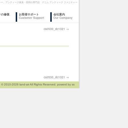
ァニチャー。アンティーク家具・照明の専門店 デニム アンティーク ファニチャー
クの修復
お客様サポート
会社案内
Customer Support
Our Company
cs0530_dc1321
→
cs0530_dc1321
→
© 2010-2026
land-air
All Rights Reserved. powerd by
ss