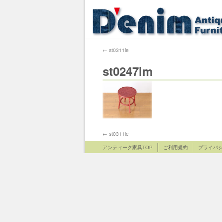
←
st0311le
st0247lm
←
st0311le
アンティーク家具TOP
ご利用規約
プライバ