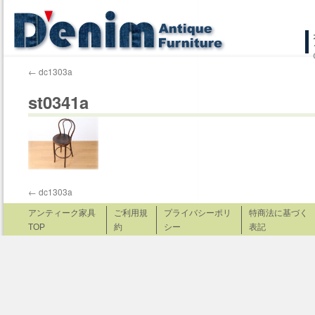
コ
ン
←
dc1303a
テ
st0341a
ン
ツ
へ
ス
←
dc1303a
キ
アンティーク家具
ご利用規
プライバシーポリ
特商法に基づく
TOP
約
シー
表記
ッ
プ