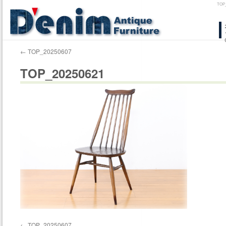
TO
コ
ン
←
TOP_20250607
テ
TOP_20250621
ン
ツ
へ
ス
キ
ッ
プ
←
TOP_20250607