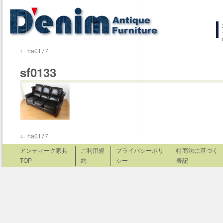
コ
ン
←
ha0177
テ
sf0133
ン
ツ
へ
ス
←
ha0177
キ
アンティーク家具
ご利用規
プライバシーポリ
特商法に基づく
TOP
約
シー
表記
ッ
プ