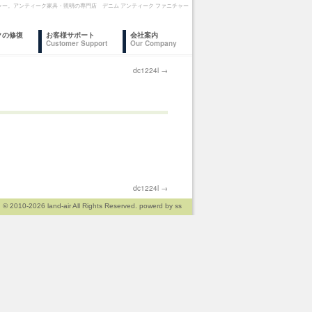
ァニチャー。アンティーク家具・照明の専門店 デニム アンティーク ファニチャー
クの修復
お客様サポート
会社案内
Customer Support
Our Company
dc1224l
→
dc1224l
→
© 2010-2026
land-air
All Rights Reserved. powerd by
ss