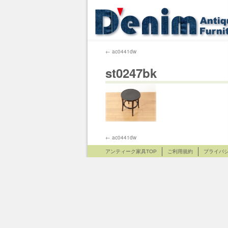
←
ac0441dw
st0247bk
←
ac0441dw
アンティーク家具TOP
ご利用規約
プライバ