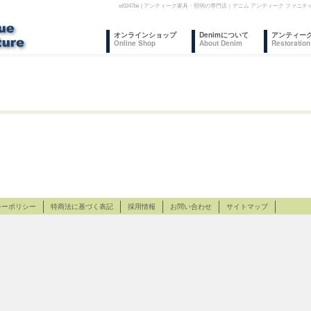
st0247bk | アンティーク家具・照明の専門店｜デニム アンティーク フ
コ
オンラインショップ
Denimについて
アンティー
Online Shop
About Denim
Restoration
ン
テ
ン
ツ
へ
ス
シーポリシー
特商法に基づく表記
キ
採用情報
お問い合わせ
サイトマップ
ッ
プ