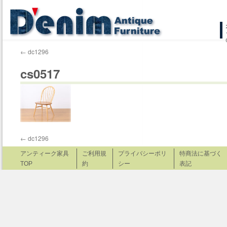
コ
ン
←
dc1296
テ
cs0517
ン
ツ
へ
ス
←
dc1296
キ
アンティーク家具
ご利用規
プライバシーポリ
特商法に基づく
TOP
約
シー
表記
ッ
プ