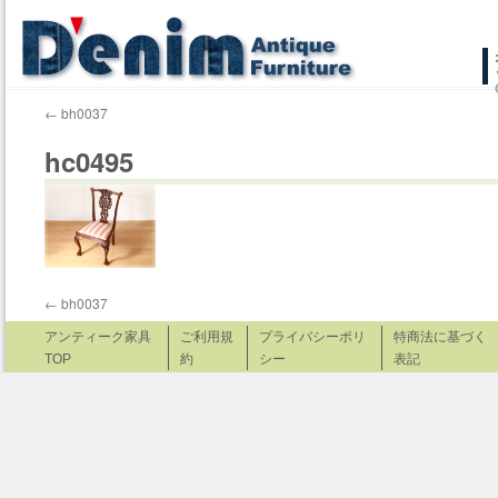
コ
ン
←
bh0037
テ
hc0495
ン
ツ
へ
ス
←
bh0037
キ
アンティーク家具
ご利用規
プライバシーポリ
特商法に基づく
TOP
約
シー
表記
ッ
プ