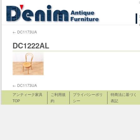
コ
ン
←
DC1173UA
テ
DC1222AL
ン
ツ
へ
ス
←
DC1173UA
キ
アンティーク家具
ご利用規
プライバシーポリ
特商法に基づく
TOP
約
シー
表記
ッ
プ