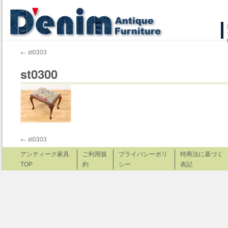
コ
ン
←
st0303
テ
st0300
ン
ツ
へ
ス
←
st0303
キ
アンティーク家具
ご利用規
プライバシーポリ
特商法に基づく
TOP
約
シー
表記
ッ
プ