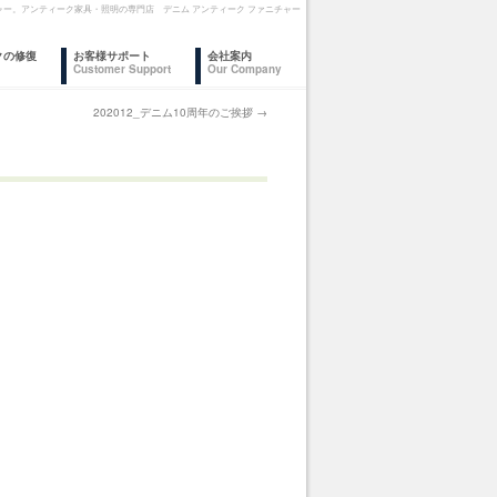
ァニチャー。アンティーク家具・照明の専門店 デニム アンティーク ファニチャー
クの修復
お客様サポート
会社案内
Customer Support
Our Company
202012_デニム10周年のご挨拶
→