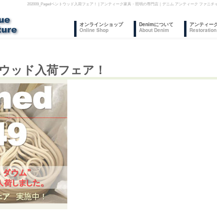
202009_Pagedベントウッド入荷フェア！ | アンティーク家具・照明の専門店｜デニム アンティーク フ
コ
オンラインショップ
Denimについて
アンティー
Online Shop
About Denim
Restoration
ン
テ
ベントウッド入荷フェア！
ン
ツ
へ
ス
キ
ッ
プ