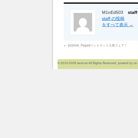
M1nEd503
sta
staff の投稿
をすべて表示
→
←
202006_Pagedベントウッド入荷フェア！
© 2010-2026
land-air
All Rights Reserved. powerd by
ss