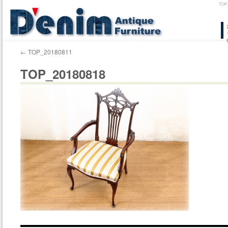
TO
コ
ン
←
TOP_20180811
テ
TOP_20180818
ン
ツ
へ
ス
キ
ッ
プ