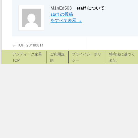
M1nEd503
staff について
staff の投稿
をすべて表示
→
←
TOP_20180811
アンティーク家具
ご利用規
プライバシーポリ
特商法に基づく
TOP
約
シー
表記