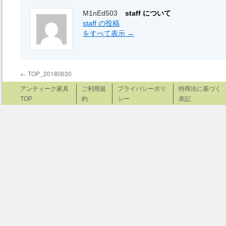
M1nEd503
staff について
staff の投稿
をすべて表示
→
←
TOP_20180630
アンティーク家具
ご利用規
プライバシーポリ
特商法に基づく
TOP
約
シー
表記