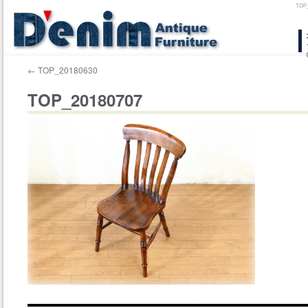
TO
コ
ン
←
TOP_20180630
テ
TOP_20180707
ン
ツ
へ
ス
キ
ッ
プ