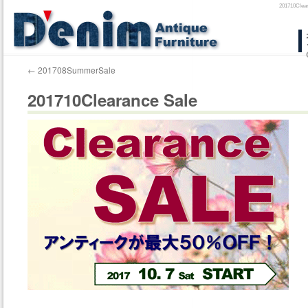
201710
コ
ン
←
201708SummerSale
テ
201710Clearance Sale
ン
ツ
へ
ス
キ
ッ
プ