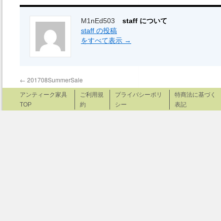
M1nEd503
staff について
staff の投稿
をすべて表示
→
←
201708SummerSale
アンティーク家具
ご利用規
プライバシーポリ
特商法に基づく
TOP
約
シー
表記