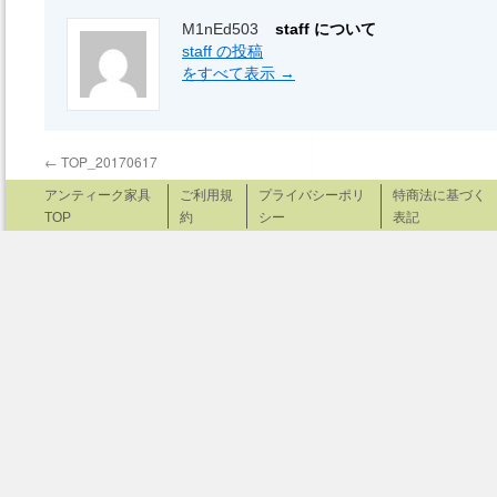
M1nEd503
staff について
staff の投稿
をすべて表示
→
←
TOP_20170617
アンティーク家具
ご利用規
プライバシーポリ
特商法に基づく
TOP
約
シー
表記