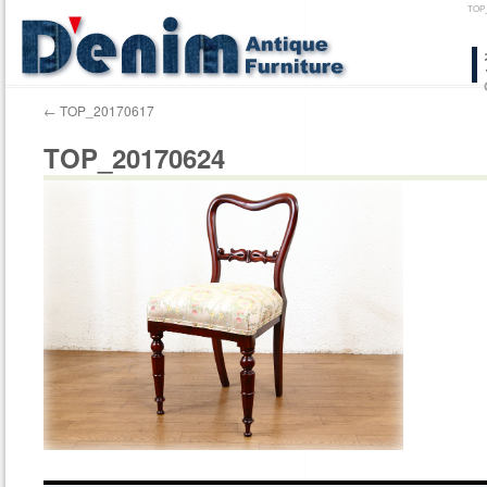
TO
コ
ン
←
TOP_20170617
テ
TOP_20170624
ン
ツ
へ
ス
キ
ッ
プ