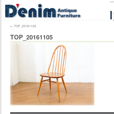
TO
コ
ン
←
TOP_20161105
テ
TOP_20161105
ン
ツ
へ
ス
キ
ッ
プ