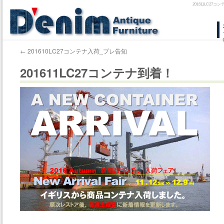
201611LC
コ
ン
←
201610LC27コンテナ入荷_プレ告知
テ
201611LC27コンテナ到着！
ン
ツ
へ
ス
キ
ッ
プ