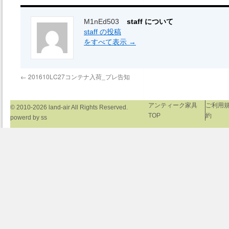
M1nEd503
staff について
staff の投稿
をすべて表示
→
←
201610LC27コンテナ入荷_プレ告知
アンティーク家具
ご利用
© 2010-2026
land-air
All Rights Reserved.
TOP
約
powerd by
ss