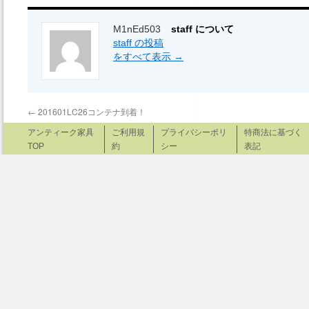
M1nEd503
staff について
staff の投稿
をすべて表示
→
←
201601LC26コンテナ到着！
アンティーク家具
ご利用規
プライバシーポリ
特商法に基づく
TOP
約
シー
表記