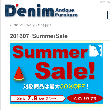
20160
コ
ン
←
201601LC26コンテナ到着！
テ
201607_SummerSale
ン
ツ
へ
ス
キ
ッ
プ