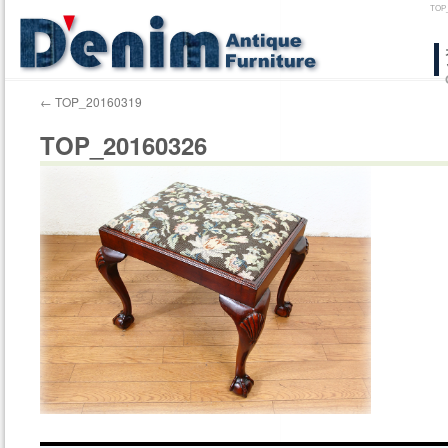
TO
コ
ン
←
TOP_20160319
テ
TOP_20160326
ン
ツ
へ
ス
キ
ッ
プ