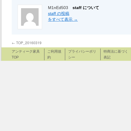
M1nEd503
staff について
staff の投稿
をすべて表示
→
←
TOP_20160319
アンティーク家具
ご利用規
プライバシーポリ
特商法に基づく
TOP
約
シー
表記