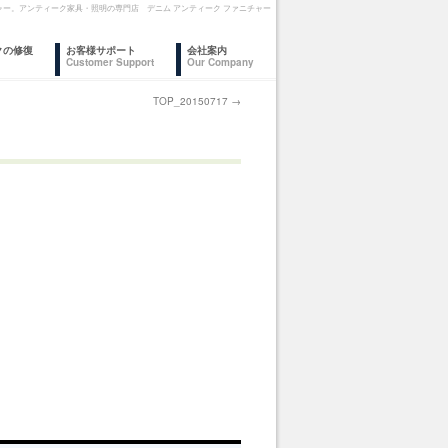
ァニチャー。アンティーク家具・照明の専門店 デニム アンティーク ファニチャー
クの修復
お客様サポート
会社案内
Customer Support
Our Company
TOP_20150717
→