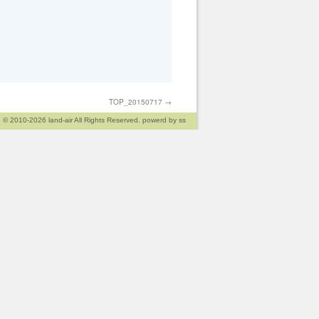
TOP_20150717
→
© 2010-2026
land-air
All Rights Reserved. powerd by
ss