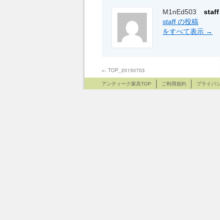
M1nEd503
sta
staff の投稿
をすべて表示
→
←
TOP_20150703
アンティーク家具TOP
ご利用規約
プライバ