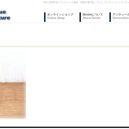
TOP_20150710 | アンティーク家具・照明の専門店｜デニム アンティーク フ
コ
オンラインショップ
Denimについて
アンティー
Online Shop
About Denim
Restoration
ン
テ
ン
ツ
へ
ス
キ
ッ
プ