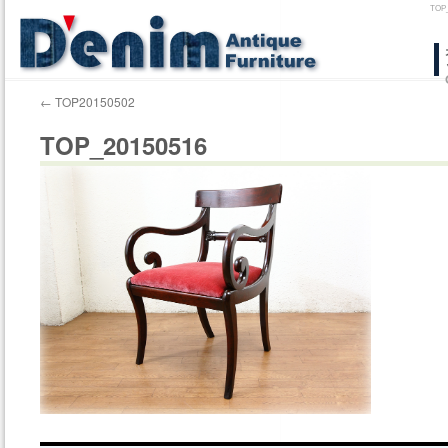
TO
コ
ン
←
TOP20150502
テ
TOP_20150516
ン
ツ
へ
ス
キ
ッ
プ