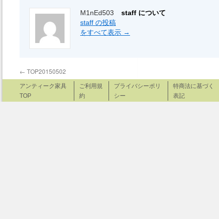
M1nEd503
staff について
staff の投稿
をすべて表示
→
←
TOP20150502
アンティーク家具
ご利用規
プライバシーポリ
特商法に基づく
TOP
約
シー
表記