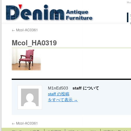
Mc
コ
ン
←
Mcol-AC0361
テ
Mcol_HA0319
ン
ツ
へ
ス
キ
M1nEd503
staff について
staff の投稿
ッ
をすべて表示
→
プ
←
Mcol-AC0361