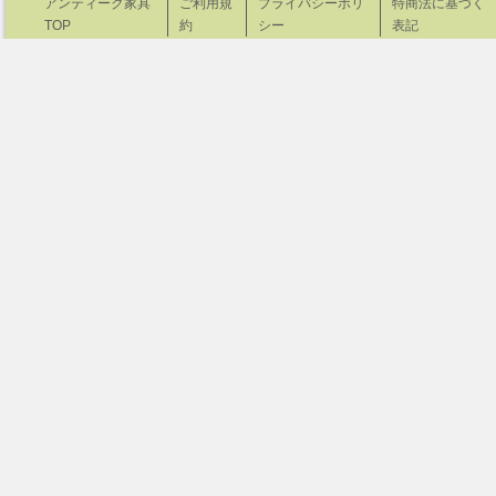
アンティーク家具
ご利用規
プライバシーポリ
特商法に基づく
TOP
約
シー
表記