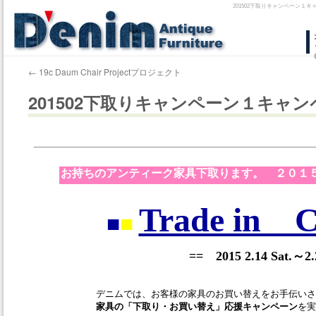
201502下取りキャンペーン１
コ
ン
←
19c Daum Chair Projectプロジェクト
テ
201502下取りキャンペーン１キャ
ン
ツ
へ
ス
キ
ッ
プ