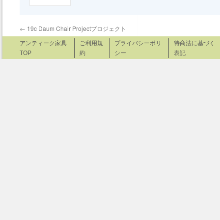
←
19c Daum Chair Projectプロジェクト
アンティーク家具
ご利用規
プライバシーポリ
特商法に基づく
TOP
約
シー
表記