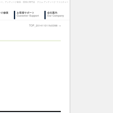
 ファニチャー。アンティーク家具・照明の専門店 デニム アンティーク ファニチャー
クの修復
お客様サポート
会社案内
Customer Support
Our Company
TOP_20141101-hc0398
→