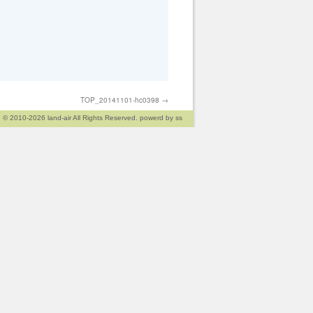
TOP_20141101-hc0398
→
© 2010-2026
land-air
All Rights Reserved. powerd by
ss