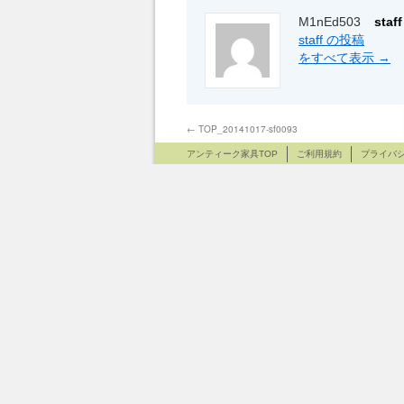
M1nEd503
sta
staff の投稿
をすべて表示
→
←
TOP_20141017-sf0093
アンティーク家具TOP
ご利用規約
プライバ