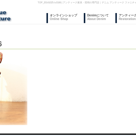
TOP_20141025-lc0166 | アンティーク家具・照明の専門店｜デニム アンティーク
コ
オンラインショップ
Denimについて
アンティー
Online Shop
About Denim
Restoration
ン
テ
6
ン
ツ
へ
ス
キ
ッ
プ