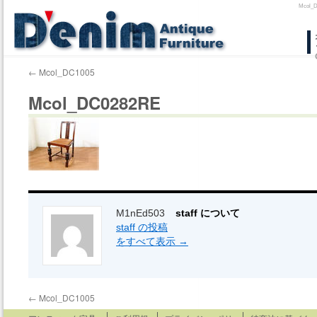
Mco
コ
ン
←
Mcol_DC1005
テ
Mcol_DC0282RE
ン
ツ
へ
ス
キ
M1nEd503
staff について
staff の投稿
ッ
をすべて表示
→
プ
←
Mcol_DC1005