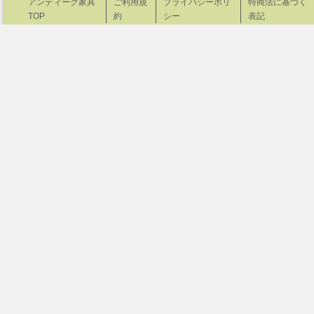
アンティーク家具
ご利用規
プライバシーポリ
特商法に基づく
TOP
約
シー
表記