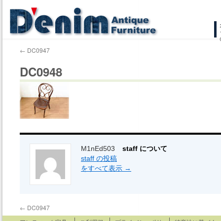
コ
ン
←
DC0947
テ
DC0948
ン
ツ
へ
ス
キ
M1nEd503
staff について
staff の投稿
ッ
をすべて表示
→
プ
←
DC0947