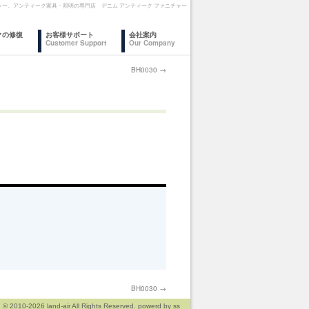
ニチャー。アンティーク家具・照明の専門店 デニム アンティーク ファニチャー
クの修復
お客様サポート
会社案内
Customer Support
Our Company
BH0030
→
BH0030
→
© 2010-2026
land-air
All Rights Reserved. powerd by
ss