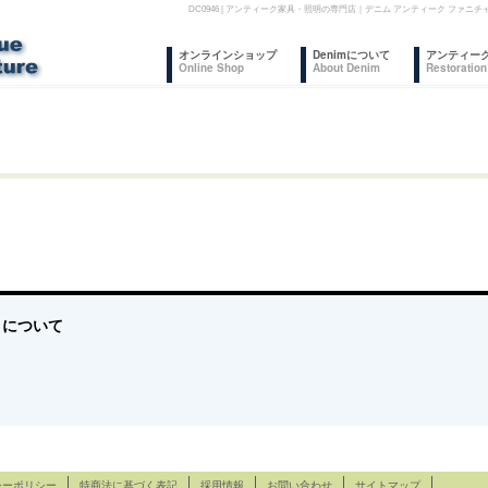
DC0946 | アンティーク家具・照明の専門店｜デニム アンティーク ファ
コ
オンラインショップ
Denimについて
アンティー
Online Shop
About Denim
Restoration
ン
テ
ン
ツ
へ
ス
ff について
キ
ッ
プ
シーポリシー
特商法に基づく表記
採用情報
お問い合わせ
サイトマップ