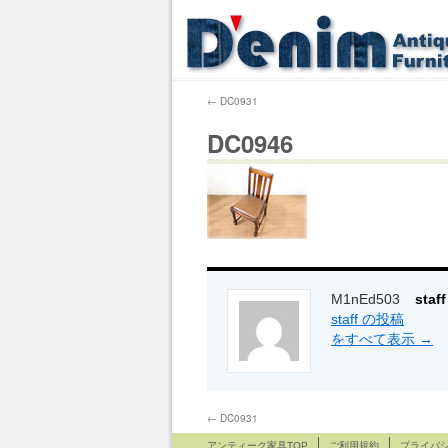
←
DC0931
DC0946
M1nEd503
sta
staff の投稿
をすべて表示
→
←
DC0931
アンティーク家具TOP
ご利用規約
プライバ